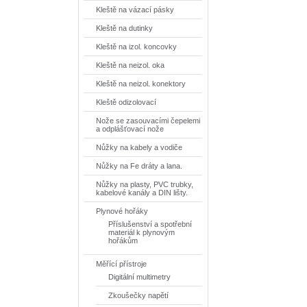
Kleště na vázací pásky
Kleště na dutinky
Kleště na izol. koncovky
Kleště na neizol. oka
Kleště na neizol. konektory
Kleště odizolovací
Nože se zasouvacími čepelemi
a odplášťovací nože
Nůžky na kabely a vodiče
Nůžky na Fe dráty a lana.
Nůžky na plasty, PVC trubky,
kabelové kanály a DIN lišty.
Plynové hořáky
Příslušenství a spotřební
materiál k plynovým
hořákům
Měřící přístroje
Digitální multimetry
Zkoušečky napětí