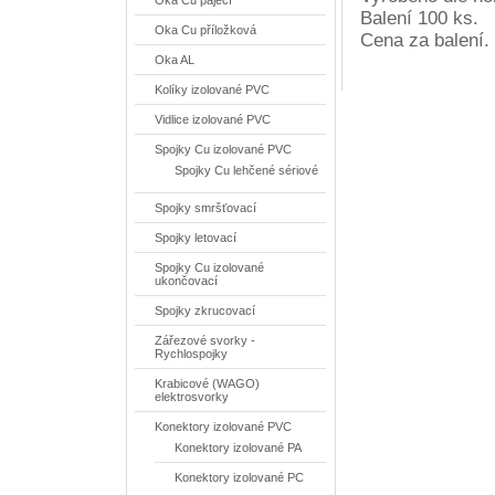
Oka Cu pájecí
Balení 100 ks.
Oka Cu příložková
Cena za balení.
Oka AL
Kolíky izolované PVC
Vidlice izolované PVC
Spojky Cu izolované PVC
Spojky Cu lehčené sériové
Spojky smršťovací
Spojky letovací
Spojky Cu izolované
ukončovací
Spojky zkrucovací
Zářezové svorky -
Rychlospojky
Krabicové (WAGO)
elektrosvorky
Konektory izolované PVC
Konektory izolované PA
Konektory izolované PC