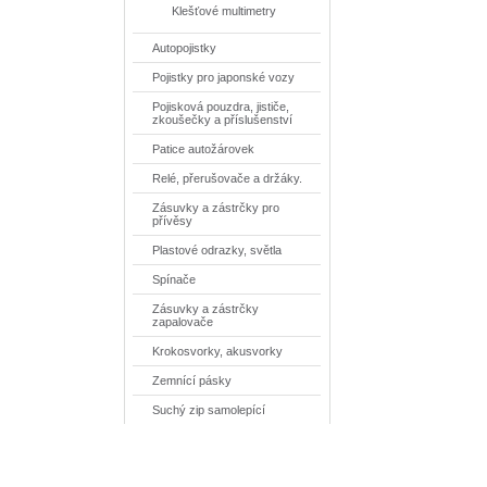
Klešťové multimetry
Autopojistky
Pojistky pro japonské vozy
Pojisková pouzdra, jističe,
zkoušečky a příslušenství
Patice autožárovek
Relé, přerušovače a držáky.
Zásuvky a zástrčky pro
přívěsy
Plastové odrazky, světla
Spínače
Zásuvky a zástrčky
zapalovače
Krokosvorky, akusvorky
Zemnící pásky
Suchý zip samolepící