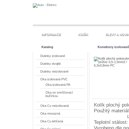
INFORMACE
KOŠÍK
SLEVY A NOVI
Katalog
Konektory izolovan
Dutinky izolované
1,5mm2 / 6,3x0,8mm
Dutinky dvojité
Dutinky neizolované
Oka izolovaná PVC
Oka izolovaná PA
Oka se smršťovací
bužírkou
Kolík plochý po
Oka Cu neizolovaná
Použitý materiá
Oka mosazná
izolace - 
Teplotní stálos
Oka Cu lehčená
Vyrobeno dle n