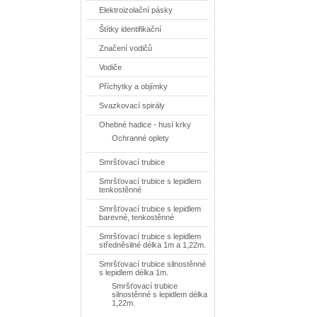
Elektroizolační pásky
Štítky identifikační
Značení vodičů
Vodiče
Příchytky a objímky
Svazkovací spirály
Ohebné hadice - husí krky
Ochranné oplety
Smršťovací trubice
Smršťovací trubice s lepidlem
tenkostěnné
Smršťovací trubice s lepidlem
barevné, tenkostěnné
Smršťovací trubice s lepidlem
středněsilné délka 1m a 1,22m.
Smršťovací trubice silnostěnné
s lepidlem délka 1m.
Smršťovací trubice
silnostěnné s lepidlem délka
1,22m.