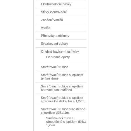
Elektroizolační pásky
Štítky identifikační
Značení vodičů
Vodiče
Příchytky a objímky
Svazkovací spirály
Ohebné hadice - husí krky
Ochranné oplety
Smršťovací trubice
Smršťovací trubice s lepidlem
tenkostěnné
Smršťovací trubice s lepidlem
barevné, tenkostěnné
Smršťovací trubice s lepidlem
středněsilné délka 1m a 1,22m.
Smršťovací trubice silnostěnné
s lepidlem délka 1m.
Smršťovací trubice
silnostěnné s lepidlem délka
1,22m.