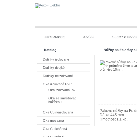
INFORMACE
KOŠÍK
SLEVY A NOVI
Katalog
Nůžky na Fe dráty a 
Dutinky izolované
Dutinky dvojité
Dutinky neizolované
Oka izolovaná PVC
Oka izolovaná PA
Oka se smršťovací
bužírkou
Pákové nůžky na Fe d
Oka Cu neizolovaná
Délka 445 mm.
Hmotnost 1,1 kg.
Oka mosazná
Oka Cu lehčená