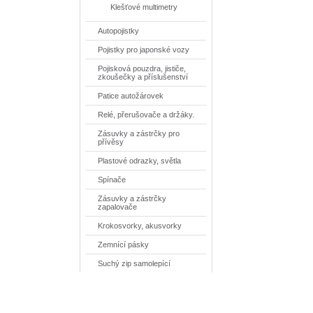
Klešťové multimetry
Autopojistky
Pojistky pro japonské vozy
Pojisková pouzdra, jističe,
zkoušečky a příslušenství
Patice autožárovek
Relé, přerušovače a držáky.
Zásuvky a zástrčky pro
přívěsy
Plastové odrazky, světla
Spínače
Zásuvky a zástrčky
zapalovače
Krokosvorky, akusvorky
Zemnící pásky
Suchý zip samolepící