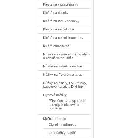
Kleště na vázací pásky
Kleště na dutinky
Kleště na izol. koncovky
Kleště na neizol. oka
Kleště na neizol. konektory
Kleště odizolovací
Nože se zasouvacími čepelemi
a odplášťovací nože
Nůžky na kabely a vodiče
Nůžky na Fe dráty a lana.
Nůžky na plasty, PVC trubky,
kabelové kanály a DIN lišty.
Plynové hořáky
Příslušenství a spotřební
materiál k plynovým
hořákům
Měřící přístroje
Digitální multimetry
Zkoušečky napětí