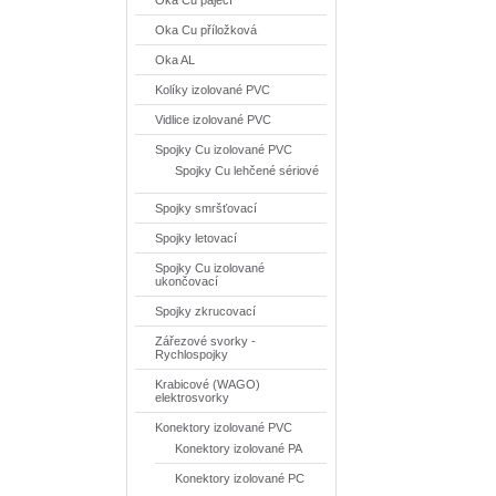
Oka Cu pájecí
Oka Cu příložková
Oka AL
Kolíky izolované PVC
Vidlice izolované PVC
Spojky Cu izolované PVC
Spojky Cu lehčené sériové
Spojky smršťovací
Spojky letovací
Spojky Cu izolované
ukončovací
Spojky zkrucovací
Zářezové svorky -
Rychlospojky
Krabicové (WAGO)
elektrosvorky
Konektory izolované PVC
Konektory izolované PA
Konektory izolované PC