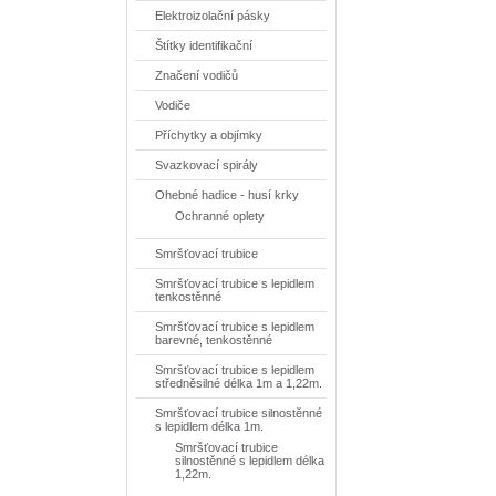
Elektroizolační pásky
Štítky identifikační
Značení vodičů
Vodiče
Příchytky a objímky
Svazkovací spirály
Ohebné hadice - husí krky
Ochranné oplety
Smršťovací trubice
Smršťovací trubice s lepidlem
tenkostěnné
Smršťovací trubice s lepidlem
barevné, tenkostěnné
Smršťovací trubice s lepidlem
středněsilné délka 1m a 1,22m.
Smršťovací trubice silnostěnné
s lepidlem délka 1m.
Smršťovací trubice
silnostěnné s lepidlem délka
1,22m.