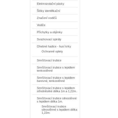
Elektroizolační pásky
Štítky identifikační
Značení vodičů
Vodiče
Příchytky a objímky
Svazkovací spirály
Ohebné hadice - husí krky
Ochranné oplety
Smršťovací trubice
Smršťovací trubice s lepidlem
tenkostěnné
Smršťovací trubice s lepidlem
barevné, tenkostěnné
Smršťovací trubice s lepidlem
středněsilné délka 1m a 1,22m.
Smršťovací trubice silnostěnné
s lepidlem délka 1m.
Smršťovací trubice
silnostěnné s lepidlem délka
1,22m.