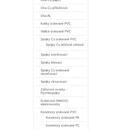
Oka Cu pájecí
Oka Cu příložková
Oka AL
Kolíky izolované PVC
Vidlice izolované PVC
Spojky Cu izolované PVC
Spojky Cu lehčené sériové
Spojky smršťovací
Spojky letovací
Spojky Cu izolované
ukončovací
Spojky zkrucovací
Zářezové svorky -
Rychlospojky
Krabicové (WAGO)
elektrosvorky
Konektory izolované PVC
Konektory izolované PA
Konektory izolované PC