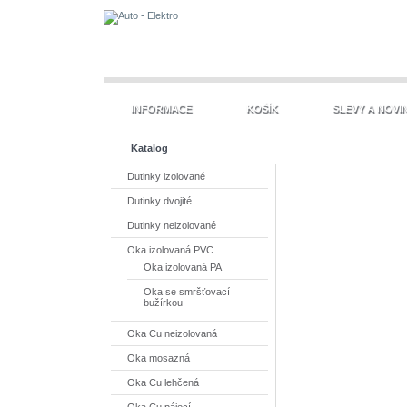
INFORMACE
KOŠÍK
SLEVY A NOVI
Katalog
Dutinky izolované
Dutinky dvojité
Dutinky neizolované
Oka izolovaná PVC
Oka izolovaná PA
Oka se smršťovací
bužírkou
Oka Cu neizolovaná
Oka mosazná
Oka Cu lehčená