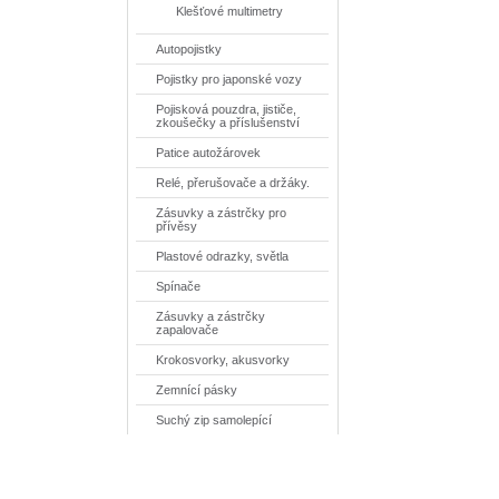
Klešťové multimetry
Autopojistky
Pojistky pro japonské vozy
Pojisková pouzdra, jističe,
zkoušečky a příslušenství
Patice autožárovek
Relé, přerušovače a držáky.
Zásuvky a zástrčky pro
přívěsy
Plastové odrazky, světla
Spínače
Zásuvky a zástrčky
zapalovače
Krokosvorky, akusvorky
Zemnící pásky
Suchý zip samolepící