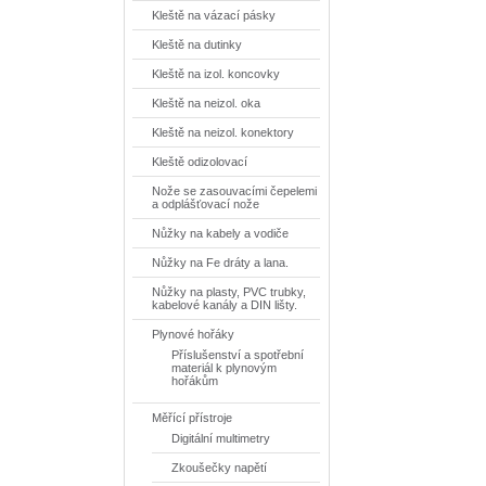
Kleště na vázací pásky
Kleště na dutinky
Kleště na izol. koncovky
Kleště na neizol. oka
Kleště na neizol. konektory
Kleště odizolovací
Nože se zasouvacími čepelemi
a odplášťovací nože
Nůžky na kabely a vodiče
Nůžky na Fe dráty a lana.
Nůžky na plasty, PVC trubky,
kabelové kanály a DIN lišty.
Plynové hořáky
Příslušenství a spotřební
materiál k plynovým
hořákům
Měřící přístroje
Digitální multimetry
Zkoušečky napětí