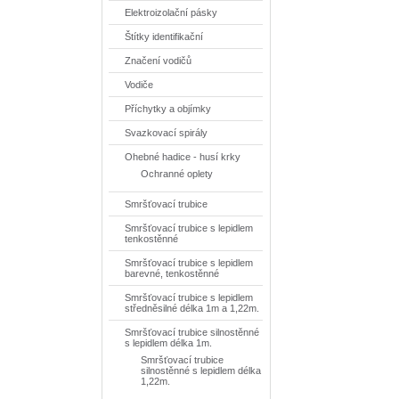
Elektroizolační pásky
Štítky identifikační
Značení vodičů
Vodiče
Příchytky a objímky
Svazkovací spirály
Ohebné hadice - husí krky
Ochranné oplety
Smršťovací trubice
Smršťovací trubice s lepidlem
tenkostěnné
Smršťovací trubice s lepidlem
barevné, tenkostěnné
Smršťovací trubice s lepidlem
středněsilné délka 1m a 1,22m.
Smršťovací trubice silnostěnné
s lepidlem délka 1m.
Smršťovací trubice
silnostěnné s lepidlem délka
1,22m.