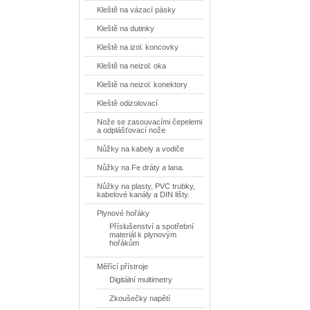
Kleště na vázací pásky
Kleště na dutinky
Kleště na izol. koncovky
Kleště na neizol. oka
Kleště na neizol. konektory
Kleště odizolovací
Nože se zasouvacími čepelemi
a odplášťovací nože
Nůžky na kabely a vodiče
Nůžky na Fe dráty a lana.
Nůžky na plasty, PVC trubky,
kabelové kanály a DIN lišty.
Plynové hořáky
Příslušenství a spotřební
materiál k plynovým
hořákům
Měřící přístroje
Digitální multimetry
Zkoušečky napětí