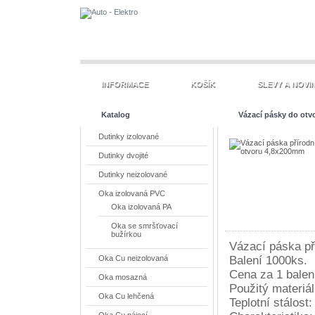
INFORMACE
KOŠÍK
SLEVY A NOVI
Katalog
Vázací pásky do otv
Dutinky izolované
Dutinky dvojité
Dutinky neizolované
Oka izolovaná PVC
Oka izolovaná PA
Oka se smršťovací
bužírkou
Vázací páska př
Balení 1000ks.
Oka Cu neizolovaná
Cena za 1 balen
Oka mosazná
Použitý materiá
Oka Cu lehčená
Teplotní stál