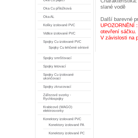
Charakteristika
Oka Cu pájecí
slané vodě
Oka Cu příložková
plísním a 
Oka AL
Další barevné p
UPOZORNĚNÍ : K
Kolíky izolované PVC
otevření sáčku.
Vidlice izolované PVC
V závislosti na 
Spojky Cu izolované PVC
Spojky Cu lehčené sériové
Spojky smršťovací
Spojky letovací
Spojky Cu izolované
ukončovací
Spojky zkrucovací
Zářezové svorky -
Rychlospojky
Krabicové (WAGO)
elektrosvorky
Konektory izolované PVC
Konektory izolované PA
Konektory izolované PC