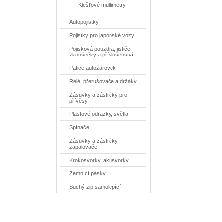
Klešťové multimetry
Autopojistky
Pojistky pro japonské vozy
Pojisková pouzdra, jističe,
zkoušečky a příslušenství
Patice autožárovek
Relé, přerušovače a držáky.
Zásuvky a zástrčky pro
přívěsy
Plastové odrazky, světla
Spínače
Zásuvky a zástrčky
zapalovače
Krokosvorky, akusvorky
Zemnící pásky
Suchý zip samolepící